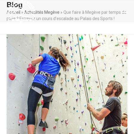
Skip
Blog
to
Accueil
»
Actualités Megève
»
Que faire à Megève par temps de
content
Ope
Clos
pluie ? Essayez un cours d’escalade au Palais des Sports !
mobi
mobi
men
men