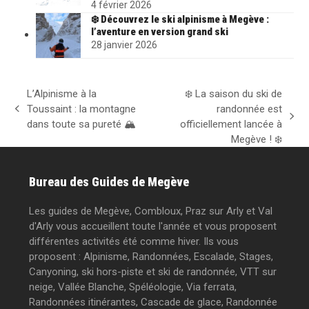
4 février 2026
❄️ Découvrez le ski alpinisme à Megève :
l’aventure en version grand ski
28 janvier 2026
L’Alpinisme à la
❄️ La saison du ski de
Toussaint : la montagne
randonnée est
previous
next
dans toute sa pureté 🏔️
officiellement lancée à
post:
post:
Megève ! ❄️
Bureau des Guides de Megève
Les guides de Megève, Combloux, Praz sur Arly et Val
d'Arly vous accueillent toute l'année et vous proposent
différentes activités été comme hiver. Ils vous
proposent : Alpinisme, Randonnées, Escalade, Stages,
Canyoning, ski hors-piste et ski de randonnée, VTT sur
neige, Vallée Blanche, Spéléologie, Via ferrata,
Randonnées itinérantes, Cascade de glace, Randonnée