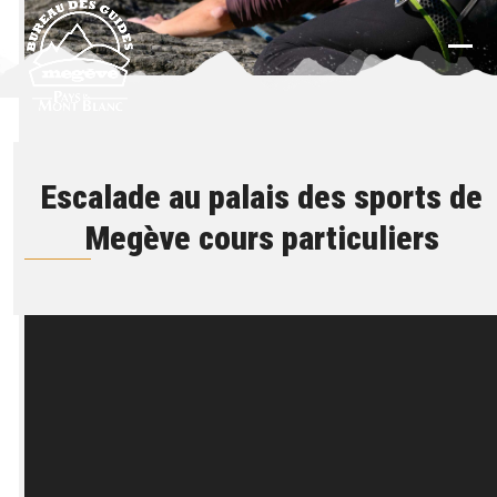
Skip
to
content
Ope
Clos
mobi
mobi
men
men
Escalade au palais des sports de
Megève cours particuliers