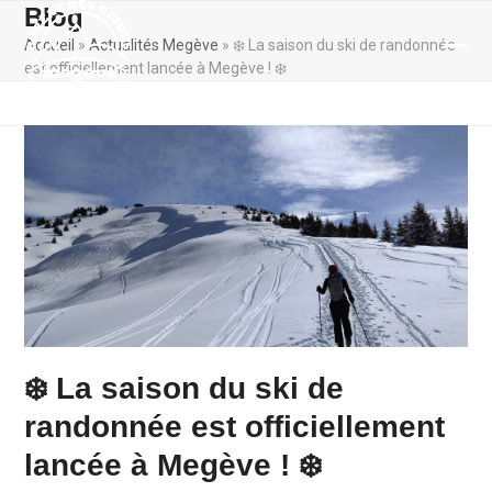
Skip
Blog
to
Accueil
»
Actualités Megève
»
❄️ La saison du ski de randonnée
content
Ope
Clos
est officiellement lancée à Megève ! ❄️
mobi
mobi
men
men
❄️ La saison du ski de
randonnée est officiellement
lancée à Megève ! ❄️