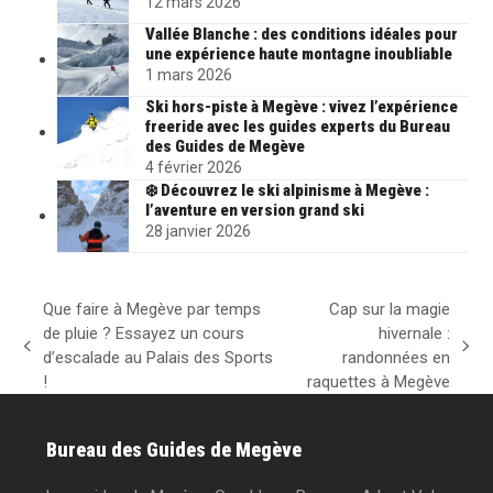
12 mars 2026
Vallée Blanche : des conditions idéales pour
une expérience haute montagne inoubliable
1 mars 2026
Ski hors-piste à Megève : vivez l’expérience
freeride avec les guides experts du Bureau
des Guides de Megève
4 février 2026
❄️ Découvrez le ski alpinisme à Megève :
l’aventure en version grand ski
28 janvier 2026
Que faire à Megève par temps
Cap sur la magie
de pluie ? Essayez un cours
hivernale :
previous
next
d’escalade au Palais des Sports
randonnées en
post:
post:
!
raquettes à Megève
Bureau des Guides de Megève