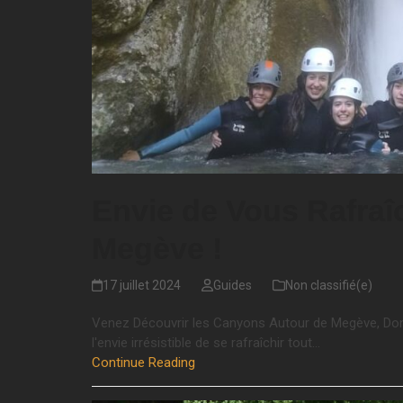
Envie de Vous Rafraî
Megève !
17 juillet 2024
Guides
Non classifié(e)
Venez Découvrir les Canyons Autour de Megève, Dont Ce
l'envie irrésistible de se rafraîchir tout…
Continue Reading