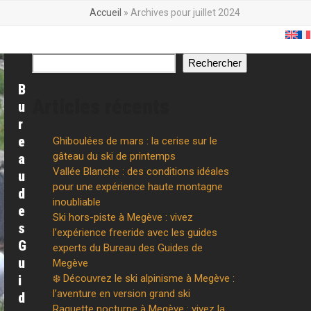
Accueil
»
Archives pour juillet 2024
aires
Actualités Megève
Historique
Contact
Partenaires
Rechercher
B
Articles récents
u
r
e
Ghiboulées de mars : la cerise sur le
gâteau du ski de printemps
a
Vallée Blanche : des conditions idéales
u
pour une expérience haute montagne
d
inoubliable
e
Ski hors-piste à Megève : vivez
s
l’expérience freeride avec les guides
G
experts du Bureau des Guides de
u
Megève
i
❄️ Découvrez le ski alpinisme à Megève :
l’aventure en version grand ski
d
Raquette nocturne à Megève : vivez la