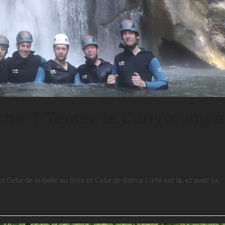
chir ? Tentez le Canyoning à
lui de la Belle au Bois et Celui de Balme L'été est là, et avec lui,