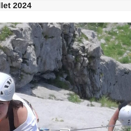
llet 2024
Activités Hivernales
Activités Estivales
L’Equipe
Sémin