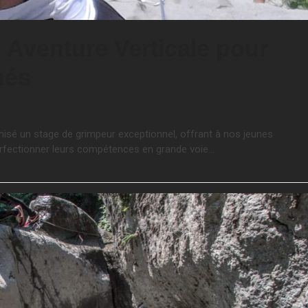
 Aventure Verticale pour
nés
sé un stage de grimpeur exceptionnel, offrant à nos jeunes
erfectionner leurs compétences en grande voie…