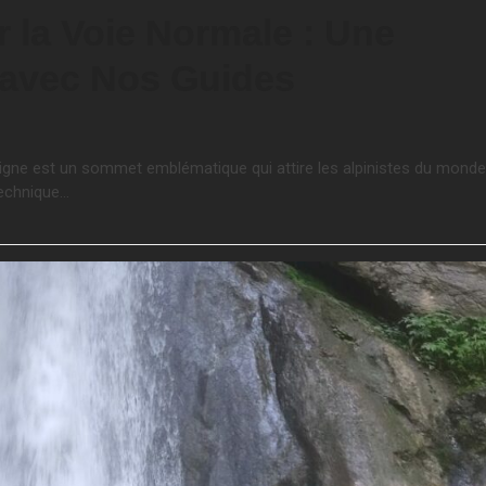
r la Voie Normale : Une
 avec Nos Guides
Peigne est un sommet emblématique qui attire les alpinistes du monde
technique…