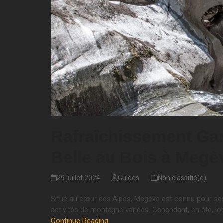
Rafraîchissement Gar
Belle au Bois à Megè
29 juillet 2024
Guides
Non classifié(e)
Situé au cœur des Alpes, Megève est connu pour ses 
activités de montagne variées. Cependant, en été, l
Continue Reading