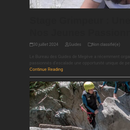
Stage Grimpeur : Une
Nos Jeunes Passion
30 juillet 2024
Guides
Non classifié(e)
Le Bureau des Guides de Megève a récemment organi
passionnés d'escalade une opportunité unique de p
Continue Reading