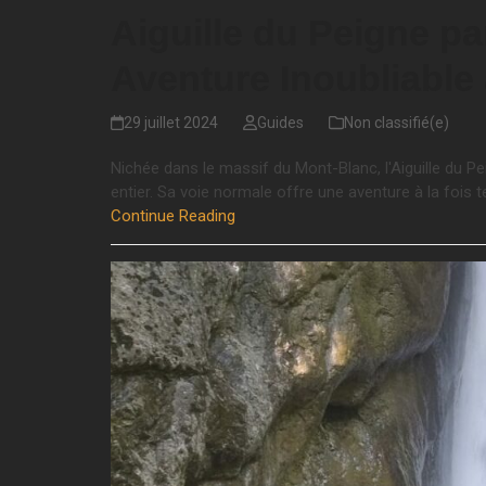
Aiguille du Peigne pa
Aventure Inoubliable
29 juillet 2024
Guides
Non classifié(e)
Nichée dans le massif du Mont-Blanc, l'Aiguille du 
entier. Sa voie normale offre une aventure à la fois 
Continue Reading