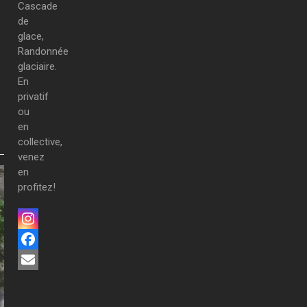
Cascade
de
glace,
Randonnée
glaciaire.
En
privatif
ou
en
collective,
venez
en
profitez!
Instagram
Facebook
Email