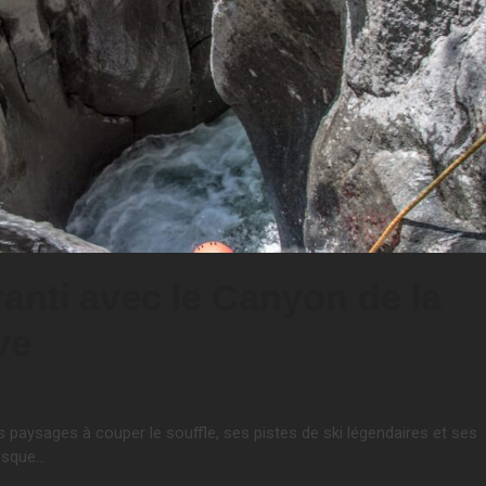
anti avec le Canyon de la
ve
paysages à couper le souffle, ses pistes de ski légendaires et ses
orsque…