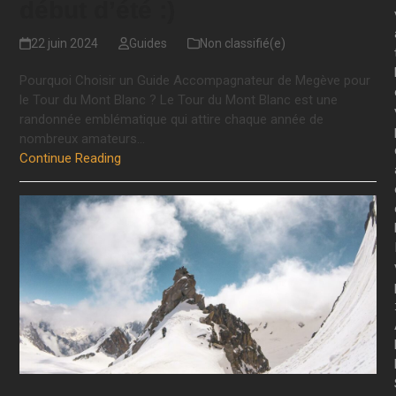
début d’été :)
22 juin 2024
Guides
Non classifié(e)
Pourquoi Choisir un Guide Accompagnateur de Megève pour
le Tour du Mont Blanc ? Le Tour du Mont Blanc est une
randonnée emblématique qui attire chaque année de
nombreux amateurs…
Continue Reading