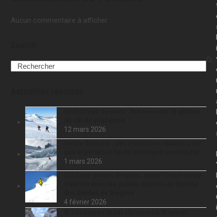
Aucun commentaire à afficher.
Search
Search
Actualités récentes
Ghiboulées de mars : la cerise sur le gâteau
du ski de printemps
12 mars 2026
Vallée Blanche : des conditions idéales pour
une expérience haute montagne inoubliable
1 mars 2026
Ski hors-piste à Megève : vivez l’expérience
freeride avec les guides experts du Bureau
des Guides de Megève
4 février 2026
❄️ Découvrez le ski alpinisme à Megève :