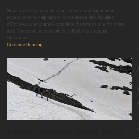
Nous sommes ravis de vous inviter à une expérience
exceptionnelle d'alpinisme : la traversée des Aiguilles
d'Entrèves, une journée complète d'aventure à la frontière
italo-française, accessible en téléphérique depuis
Helbronner…
Continue Reading
Le tour du mont blanc en ce