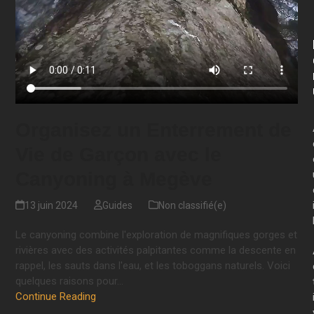
Organisez un Enterrement de
Vie de Garçon avec le
Canyoning à Megève
13 juin 2024
Guides
Non classifié(e)
Le canyoning combine l'exploration de magnifiques gorges et
rivières avec des activités palpitantes comme la descente en
rappel, les sauts dans l'eau, et les toboggans naturels. Voici
quelques raisons pour…
Continue Reading