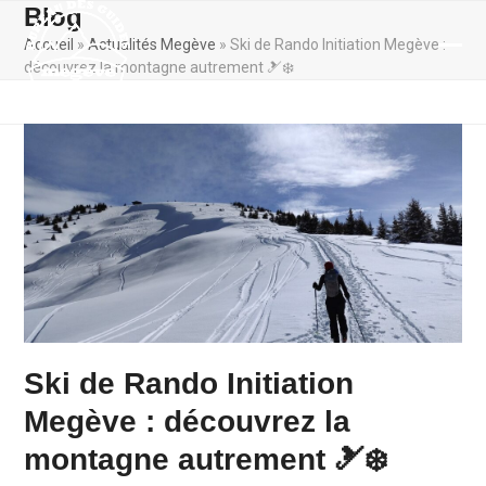
Skip
Blog
to
Accueil
»
Actualités Megève
»
Ski de Rando Initiation Megève :
content
Ope
Clos
découvrez la montagne autrement 🎿❄️
mobi
mobi
men
men
Ski de Rando Initiation
Megève : découvrez la
montagne autrement 🎿❄️