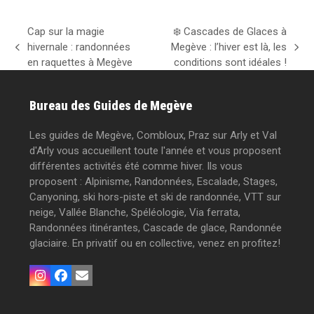
Cap sur la magie
❄️ Cascades de Glaces à
hivernale : randonnées
Megève : l’hiver est là, les
previous
next
en raquettes à Megève
conditions sont idéales !
post:
post:
Bureau des Guides de Megève
Les guides de Megève, Combloux, Praz sur Arly et Val
d'Arly vous accueillent toute l'année et vous proposent
différentes activités été comme hiver. Ils vous
proposent : Alpinisme, Randonnées, Escalade, Stages,
Canyoning, ski hors-piste et ski de randonnée, VTT sur
neige, Vallée Blanche, Spéléologie, Via ferrata,
Randonnées itinérantes, Cascade de glace, Randonnée
glaciaire. En privatif ou en collective, venez en profitez!
Instagram
Facebook
Email